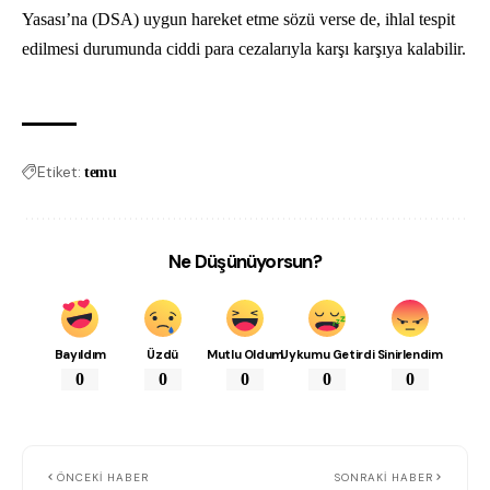
Yasası’na (DSA) uygun hareket etme sözü verse de, ihlal tespit
edilmesi durumunda ciddi para cezalarıyla karşı karşıya kalabilir.
Etiket:
temu
Ne Düşünüyorsun?
Bayıldım
Üzdü
Mutlu Oldum
Uykumu Getirdi
Sinirlendim
0
0
0
0
0
ÖNCEKI HABER
SONRAKI HABER