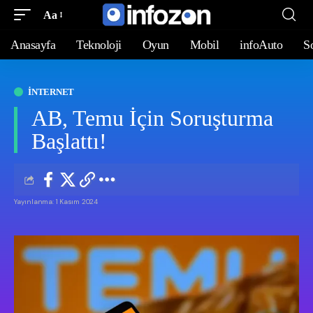
Aa
Anasayfa
Teknoloji
Oyun
Mobil
infoAuto
S
İNTERNET
AB, Temu İçin Soruşturma
Başlattı!
Yayınlanma: 1 Kasım 2024