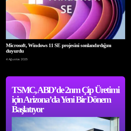
Microsoft, Windows 11 SE projesini sonlandırdığını
duyurdu
4 Ağustos 2025
TSMC, ABD’de 2nm Çip Üretimi
için Arizona’da Yeni Bir Dönem
Başlatıyor