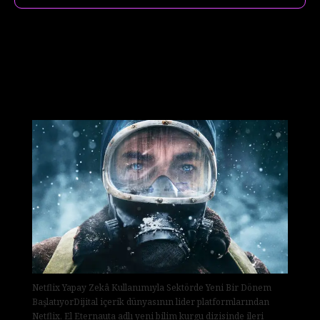
Netflix, El Eternauta Dizisinde
Yapay Zekâ Destekli Görsel Efekt
Kullanımını Doğruladı
Netflix Yapay Zekâ Kullanımıyla Sektörde Yeni Bir Dönem
BaşlatıyorDijital içerik dünyasının lider platformlarından
Netflix, El Eternauta adlı yeni bilim kurgu dizisinde ileri