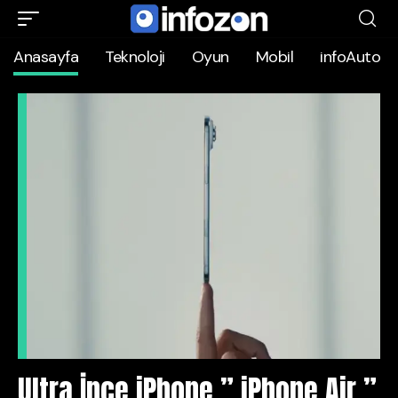
Anasayfa
Teknoloji
Oyun
Mobil
infoAuto
Ultra İnce iPhone ” iPhone Air ”