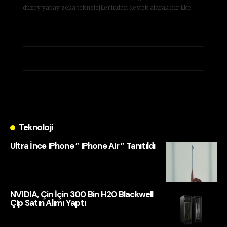
düzey yapay zekâ teknolojilerinden destek alarak bir ilke…
Netflix’in Assassin’s Creed Dizisi Resmi Olarak
Onaylandı
The Legend of Zelda canlı aksiyon filmi için
yeni vizyon tarihi açıklandı
Netflix’in Merakla Beklenen BioShock Filmi
Hakkında Her Şey
Teknoloji
Ultra İnce iPhone ” iPhone Air ” Tanıtıldı
NVIDIA, Çin İçin 300 Bin H20 Blackwell
Çip Satın Alımı Yaptı