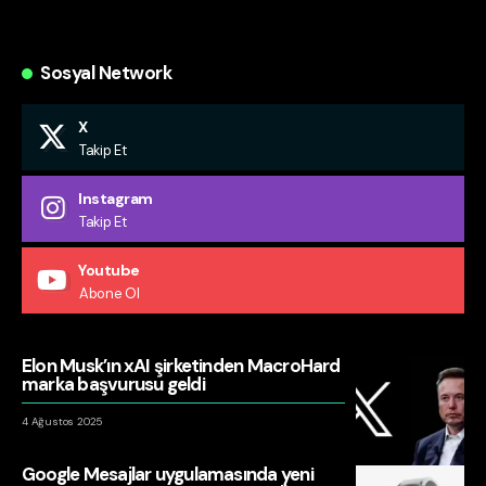
Sosyal Network
X
Takip Et
Instagram
Takip Et
Youtube
Abone Ol
Elon Musk’ın xAI şirketinden MacroHard
marka başvurusu geldi
4 Ağustos 2025
Google Mesajlar uygulamasında yeni