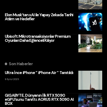
Elon Musk’tan xAI ile Yapay Zekada Tarihi
Atılım ve Hedefler
Ubisoft: Mikrotransaksiyonlar Premium
Oyunları Daha Eğlenceli Kılıyor
Son Haberler
Ultra İnce iPhone ” iPhone Air ” Tanıtıldı
9 Eylül 2025
GIGABYTE, Dünyanın İlk RTX 5090
eGPU’sunu Tanıttı: AORUS RTX 5090 AI
BOX