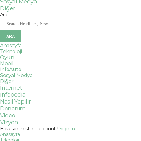
Sosyal Medya
Diğer
Ara
Anasayfa
Teknoloji
Oyun
Mobil
infoAuto
Sosyal Medya
Diğer
İnternet
infopedia
Nasıl Yapılır
Donanım
Video
Vizyon
Have an existing account?
Sign In
Anasayfa
Teknoloji