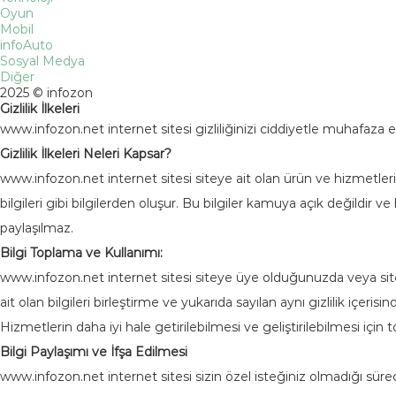
Oyun
Mobil
infoAuto
Sosyal Medya
Diğer
2025 © infozon
Gizlilik İlkeleri
www.infozon.net internet sitesi gizliliğinizi ciddiyetle muhafaza eder
Gizlilik İlkeleri Neleri Kapsar?
www.infozon.net internet sitesi siteye ait olan ürün ve hizmetlerini ku
bilgileri gibi bilgilerden oluşur. Bu bilgiler kamuya açık değildi
paylaşılmaz.
Bilgi Toplama ve Kullanımı:
www.infozon.net internet sitesi siteye üye olduğunuzda veya site
ait olan bilgileri birleştirme ve yukarıda sayılan aynı gizlilik içeris
Hizmetlerin daha iyi hale getirilebilmesi ve geliştirilebilmesi için to
Bilgi Paylaşımı ve İfşa Edilmesi
www.infozon.net internet sitesi sizin özel isteğiniz olmadığı sürec