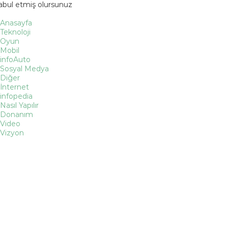
kabul etmiş olursunuz
Anasayfa
Teknoloji
Oyun
Mobil
infoAuto
Sosyal Medya
Diğer
İnternet
infopedia
Nasıl Yapılır
Donanım
Video
Vizyon