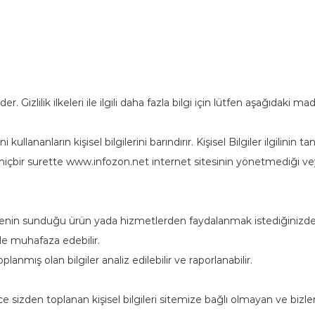
. Gizlilik ilkeleri ile ilgili daha fazla bilgi için lütfen aşağıdaki m
llananların kişisel bilgilerini barındırır. Kişisel Bilgiler ilgilinin t
r ve hiçbir surette www.infozon.net internet sitesinin yönetmediği 
nin sunduğu ürün yada hizmetlerden faydalanmak istediğinizde siz
inde muhafaza edebilir.
planmış olan bilgiler analiz edilebilir ve raporlanabilir.
e sizden toplanan kişisel bilgileri sitemize bağlı olmayan ve bizle