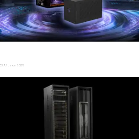
GIGABYTE, Dünyanın İlk RTX 5090 eGPU’sunu Tanıttı: AORUS
RTX 5090 AI BOX
21 Ağustos 2025