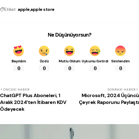
Etiket:
apple
apple store
Ne Düşünüyorsun?
Bayıldım
Üzdü
Mutlu Oldum
Uykumu Getirdi
Sinirlendim
0
0
0
0
0
ÖNCEKI HABER
SONRAKI HABER
ChatGPT Plus Aboneleri, 1
Microsoft, 2024 Üçüncü
Aralık 2024’ten İtibaren KDV
Çeyrek Raporunu Paylaştı
Ödeyecek
Beğenebilirsin!