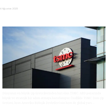
Microsoft, Windows 11 SE projesini sonlandırdığını duyurdu
4 Ağustos 2025
TSMC, ABD’de 2nm Çip Üretimi için Arizona’da Yeni Bir
Dönem Başlatıyor
Dünyanın en büyük çip üreticilerinden biri olan TSMC, ABD pazarında
büyük ve stratejik bir adım atmaya hazırlanıyor. Özellikle TSMC 2nm çip
üretimi, hem Amerika Birleşik Devletleri’nin hem de global yarı…