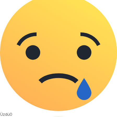
Üzdü
0