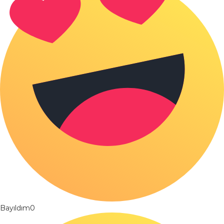
Bayıldım
0