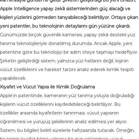
Apple Intelligence yapay zekâ sistemlerinden güç alacağı ve
kişileri yüzlerini görmeden tanıyabileceği belirtiliyor. Ortaya çıkan
yeni patentler, bu teknolojinin detaylarını gün yüzüne çıkardı.
Günümüzde birçok güvenlik kamerası, yapay zekâ destekli yüz
tanıma teknolojileriyle donatılmış durumda. Ancak Apple, yeni
patentine göre bu teknolojiyi bir adım öteye taşımayı hedefliyor.
Şirketin geliştirdiği sistem, yalnızca yüz hatlarını değil, kişinin
vücut özelliklerini ve hareket tarzını analiz ederek kimlik tespiti
yapabilecek.
Kıyafet ve Vücut Yapısı ile Kimlik Doğrulama
Apple’ın patentinde, kameranın yüz tanıma yoluyla doğruladığı
kişilerin vücut özelliklerini kaydedebileceği belirtiliyor. Bu
özellikler arasında kıyafetlerin tanınması, vücut yapısının
öğrenilmesi ve yürüyüş şekillerinin analiz edilmesi yer alıyor.
Sistem, bu bilgileri belirli sürelerle hafızasında tutacak. Örneğin,
bir kişinin kıyafet bilgisi yalnızca bir gün saklanırken, vücut