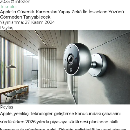
2025 © infozon
Teknoloji
Apple’ın Güvenlik Kameraları Yapay Zekâ İle İnsanların Yüzünü
Görmeden Tanıyabilecek
Yayınlanma: 27 Kasım 2024
Paylaş
Paylaş
Apple, yenilikçi teknolojiler geliştirme konusundaki çabalarını
sürdürürken 2026 yılında piyasaya sürülmesi planlanan akıllı
kamerasıyla gündeme geldi. Şirketin geliştirdiği bu yeni cihazın,