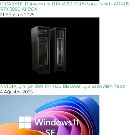
GIGABYTE, Dünyanın İlk RTX 5090 eGPU’sunu Tanıttı: AORUS
RTX 5090 AI BOX
21 Ağustos 2025
NVIDIA, Çin İçin 300 Bin H20 Blackwell Çip Satın Alımı Yaptı
4 Ağustos 2025