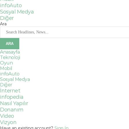
infoAuto
Sosyal Medya
Diğer
Ara
Anasayfa
Teknoloji
Oyun
Mobil
infoAuto
Sosyal Medya
Diğer
İnternet
infopedia
Nasıl Yapılır
Donanım
Video
Vizyon
Have an existing account?
Sign In