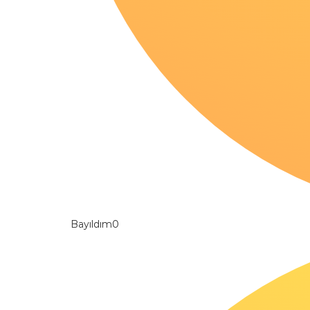
Bayıldım
0