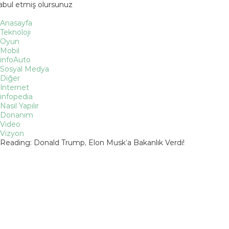
kabul etmiş olursunuz
Anasayfa
Teknoloji
Oyun
Mobil
infoAuto
Sosyal Medya
Diğer
İnternet
infopedia
Nasıl Yapılır
Donanım
Video
Vizyon
Reading:
Donald Trump, Elon Musk’a Bakanlık Verdi!