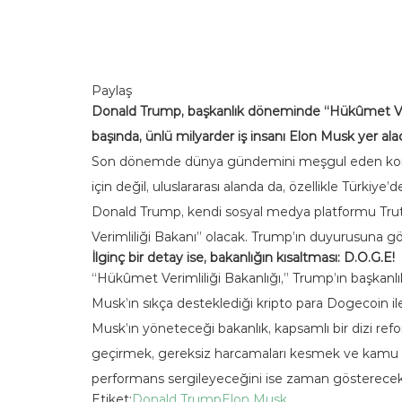
Paylaş
Donald Trump, başkanlık döneminde “Hükûmet Verimlil
başında, ünlü milyarder iş insanı Elon Musk yer ala
Son dönemde dünya gündemini meşgul eden konular
için değil, uluslararası alanda da, özellikle Türki
Donald Trump, kendi sosyal medya platformu Truth
Verimliliği Bakanı” olacak. Trump’ın duyurusuna g
İlginç bir detay ise, bakanlığın kısaltması: D.O.G.E!
“Hükûmet Verimliliği Bakanlığı,” Trump’ın başkan
Musk’ın sıkça desteklediği kripto para Dogecoin il
Musk’ın yöneteceği bakanlık, kapsamlı bir dizi re
geçirmek, gereksiz harcamaları kesmek ve kamu kur
performans sergileyeceğini ise zaman gösterecek
Etiket:
Donald Trump
Elon Musk