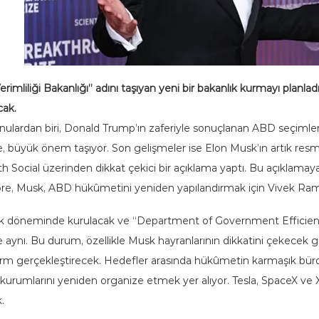
iği Bakanlığı” adını taşıyan yeni bir bakanlık kurmayı planladığın
cak.
dan biri, Donald Trump’ın zaferiyle sonuçlanan ABD seçimleri.
ye’de, büyük önem taşıyor. Son gelişmeler ise Elon Musk’ın artık re
 Social üzerinden dikkat çekici bir açıklama yaptı. Bu açıklam
öre, Musk, ABD hükûmetini yeniden yapılandırmak için Vivek Rama
lık döneminde kurulacak ve “Department of Government Efficiency
e aynı. Bu durum, özellikle Musk hayranlarının dikkatini çekecek g
form gerçekleştirecek. Hedefler arasında hükûmetin karmaşık büro
umlarını yeniden organize etmek yer alıyor. Tesla, SpaceX ve X’i
.