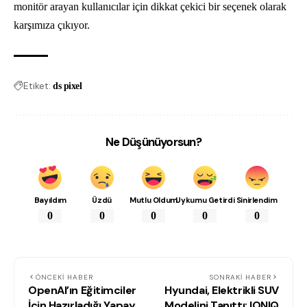
monitör arayan kullanıcılar için dikkat çekici bir seçenek olarak
karşımıza çıkıyor.
Etiket:
ds pixel
Ne Düşünüyorsun?
Bayıldım
Üzdü
Mutlu Oldum
Uykumu Getirdi
Sinirlendim
0
0
0
0
0
ÖNCEKI HABER
SONRAKI HABER
OpenAI’ın Eğitimciler
Hyundai, Elektrikli SUV
İçin Hazırladığı Yapay
Modelini Tanıttı: IONIQ