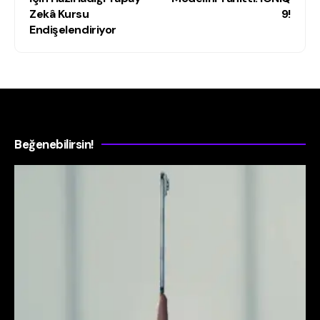
Zekâ Kursu
9!
Endişelendiriyor
Beğenebilirsin!