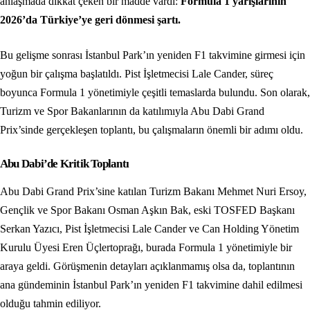
anlaşmada dikkat çeken bir madde vardı:
Formula 1 yarışlarının
2026’da Türkiye’ye geri dönmesi şartı.
Bu gelişme sonrası İstanbul Park’ın yeniden F1 takvimine girmesi için
yoğun bir çalışma başlatıldı. Pist İşletmecisi Lale Cander, süreç
boyunca Formula 1 yönetimiyle çeşitli temaslarda bulundu. Son olarak,
Turizm ve Spor Bakanlarının da katılımıyla Abu Dabi Grand
Prix’sinde gerçekleşen toplantı, bu çalışmaların önemli bir adımı oldu.
Abu Dabi’de Kritik Toplantı
Abu Dabi Grand Prix’sine katılan Turizm Bakanı Mehmet Nuri Ersoy,
Gençlik ve Spor Bakanı Osman Aşkın Bak, eski TOSFED Başkanı
Serkan Yazıcı, Pist İşletmecisi Lale Cander ve Can Holding Yönetim
Kurulu Üyesi Eren Üçlertoprağı, burada Formula 1 yönetimiyle bir
araya geldi. Görüşmenin detayları açıklanmamış olsa da, toplantının
ana gündeminin İstanbul Park’ın yeniden F1 takvimine dahil edilmesi
olduğu tahmin ediliyor.