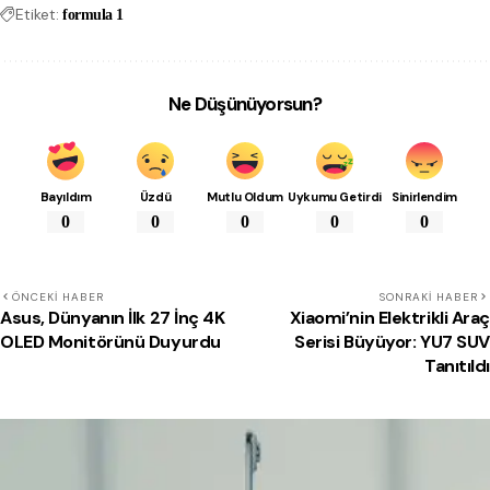
Etiket:
formula 1
Ne Düşünüyorsun?
Bayıldım
Üzdü
Mutlu Oldum
Uykumu Getirdi
Sinirlendim
0
0
0
0
0
ÖNCEKI HABER
SONRAKI HABER
Asus, Dünyanın İlk 27 İnç 4K
Xiaomi’nin Elektrikli Araç
OLED Monitörünü Duyurdu
Serisi Büyüyor: YU7 SUV
Tanıtıldı
Beğenebilirsin!