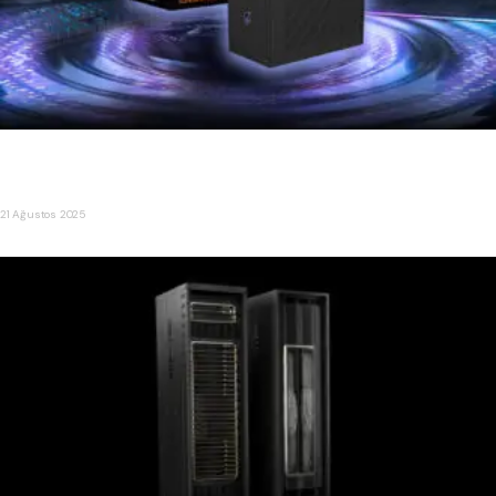
GIGABYTE, Dünyanın İlk RTX 5090 eGPU’sunu Tanıttı: AORUS
RTX 5090 AI BOX
21 Ağustos 2025