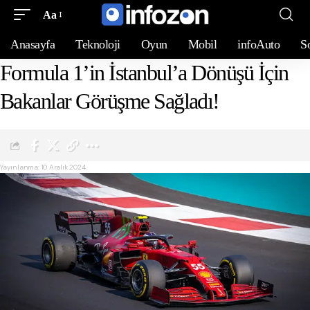
Aa
Anasayfa
Teknoloji
Oyun
Mobil
infoAuto
S
Formula 1’in İstanbul’a Dönüşü İçin
Bakanlar Görüşme Sağladı!
Yayınlanma: 10 Aralık 2024