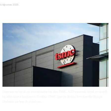
4 Ağustos 2025
TSMC, ABD’de 2nm Çip Üretimi için Arizona’da Yeni Bir
Dönem Başlatıyor
Dünyanın en büyük çip üreticilerinden biri olan TSMC, ABD pazarında büyük ve stratejik
bir adım atmaya hazırlanıyor. Özellikle TSMC 2nm çip üretimi, hem Amerika Birleşik
Devletleri’nin hem de global yarı…