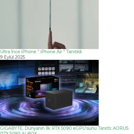
Ultra İnce iPhone ” iPhone Air ” Tanıtıldı
9 Eylül 2025
GIGABYTE, Dünyanın İlk RTX 5090 eGPU’sunu Tanıttı: AORUS
RTX 5090 AI BOX