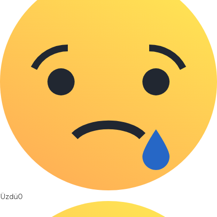
Üzdü
0