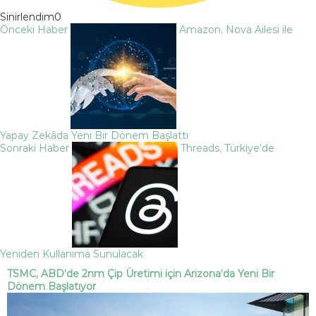
Sinirlendim
0
Önceki Haber
Amazon, Nova Ailesi ile
Yapay Zekâda Yeni Bir Dönem Başlattı
Sonraki Haber
Threads, Türkiye’de
Yeniden Kullanıma Sunulacak
TSMC, ABD’de 2nm Çip Üretimi için Arizona’da Yeni Bir
Dönem Başlatıyor