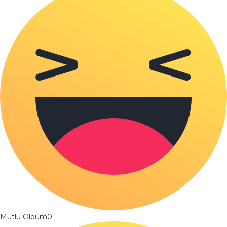
Mutlu Oldum
0