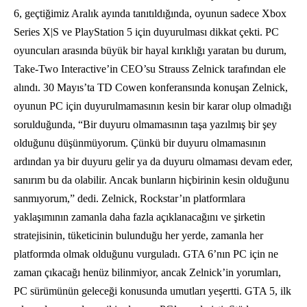
6, geçtiğimiz Aralık ayında tanıtıldığında, oyunun sadece Xbox
Series X|S ve PlayStation 5 için duyurulması dikkat çekti. PC
oyuncuları arasında büyük bir hayal kırıklığı yaratan bu durum,
Take-Two Interactive’in CEO’su Strauss Zelnick tarafından ele
alındı. 30 Mayıs’ta TD Cowen konferansında konuşan Zelnick,
oyunun PC için duyurulmamasının kesin bir karar olup olmadığı
sorulduğunda, “Bir duyuru olmamasının taşa yazılmış bir şey
olduğunu düşünmüyorum. Çünkü bir duyuru olmamasının
ardından ya bir duyuru gelir ya da duyuru olmaması devam eder,
sanırım bu da olabilir. Ancak bunların hiçbirinin kesin olduğunu
sanmıyorum,” dedi. Zelnick, Rockstar’ın platformlara
yaklaşımının zamanla daha fazla açıklanacağını ve şirketin
stratejisinin, tüketicinin bulunduğu her yerde, zamanla her
platformda olmak olduğunu vurguladı. GTA 6’nın PC için ne
zaman çıkacağı henüz bilinmiyor, ancak Zelnick’in yorumları,
PC sürümünün geleceği konusunda umutları yeşertti. GTA 5, ilk