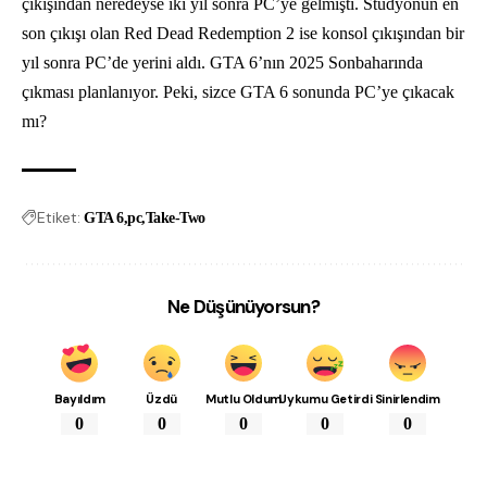
çıkışından neredeyse iki yıl sonra PC’ye gelmişti. Stüdyonun en
son çıkışı olan Red Dead Redemption 2 ise konsol çıkışından bir
yıl sonra PC’de yerini aldı. GTA 6’nın 2025 Sonbaharında
çıkması planlanıyor. Peki, sizce GTA 6 sonunda PC’ye çıkacak
mı?
Etiket:
GTA 6
pc
Take-Two
Ne Düşünüyorsun?
Bayıldım
Üzdü
Mutlu Oldum
Uykumu Getirdi
Sinirlendim
0
0
0
0
0