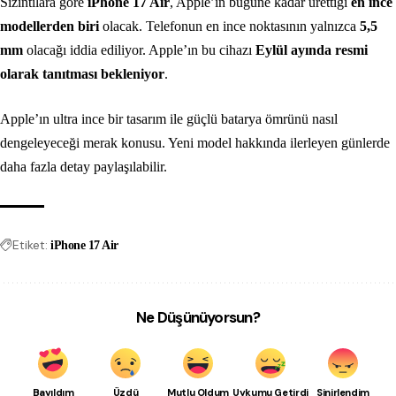
Sızıntılara göre
iPhone 17 Air
, Apple’ın bugüne kadar ürettiği
en ince
modellerden biri
olacak. Telefonun en ince noktasının yalnızca
5,5
mm
olacağı iddia ediliyor. Apple’ın bu cihazı
Eylül ayında resmi
olarak tanıtması bekleniyor
.
Apple’ın ultra ince bir tasarım ile güçlü batarya ömrünü nasıl
dengeleyeceği merak konusu. Yeni model hakkında ilerleyen günlerde
daha fazla detay paylaşılabilir.
Etiket:
iPhone 17 Air
Ne Düşünüyorsun?
Bayıldım
Üzdü
Mutlu Oldum
Uykumu Getirdi
Sinirlendim