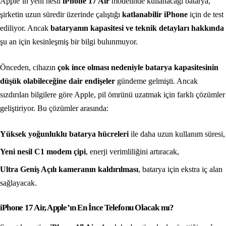
Apple’ın yeni nesil
iPhone 17 Air
modelinde kullanacağı batarya,
şirketin uzun süredir üzerinde çalıştığı
katlanabilir iPhone
için de test
ediliyor. Ancak
bataryanın kapasitesi ve teknik detayları hakkında
şu an için kesinleşmiş bir bilgi bulunmuyor.
Önceden, cihazın
çok ince olması nedeniyle batarya kapasitesinin
düşük olabileceğine dair endişeler
gündeme gelmişti. Ancak
sızdırılan bilgilere göre Apple, pil ömrünü uzatmak için farklı çözümler
geliştiriyor. Bu çözümler arasında:
Yüksek yoğunluklu batarya hücreleri
ile daha uzun kullanım süresi,
Yeni nesil C1 modem çipi
, enerji verimliliğini artıracak,
Ultra Geniş Açılı kameranın kaldırılması
, batarya için ekstra iç alan
sağlayacak.
iPhone 17 Air, Apple’ın En İnce Telefonu Olacak mı?