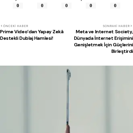
0
0
0
0
0
ÖNCEKI HABER
SONRAKI HABER
Prime Video’dan Yapay Zekâ
Meta ve Internet Society,
Destekli Dublaj Hamlesi!
Dünyada İnternet Erişimini
Genişletmek İçin Güçlerini
Birleştirdi
Beğenebilirsin!