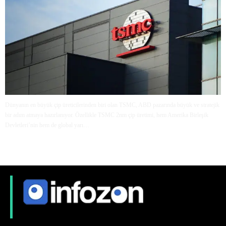
Dünyanın en büyük çip üreticilerinden biri olan TSMC, ABD pazarında büyük ve stratejik
bir adım atmaya hazırlanıyor. Özellikle TSMC 2nm çip üretimi, hem Amerika Birleşik
Devletleri’nin hem de global yarı…