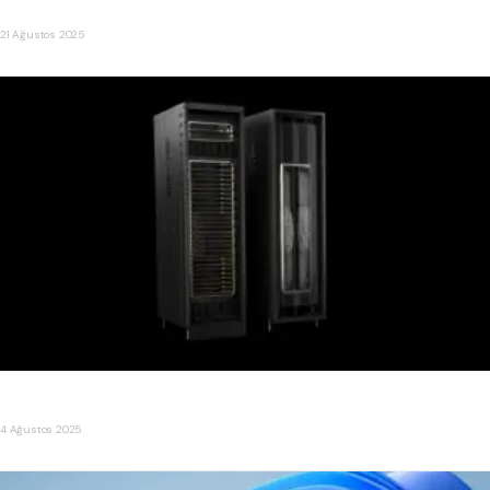
RTX 5090 AI BOX
21 Ağustos 2025
NVIDIA, Çin İçin 300 Bin H20 Blackwell Çip Satın Alımı Yaptı
4 Ağustos 2025