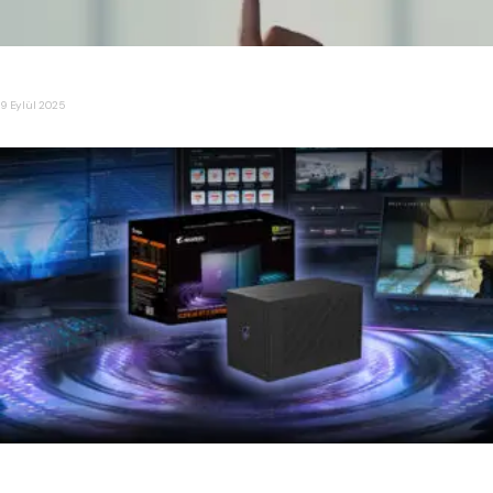
Ultra İnce iPhone ” iPhone Air ” Tanıtıldı
9 Eylül 2025
GIGABYTE, Dünyanın İlk RTX 5090 eGPU’sunu Tanıttı: AORUS