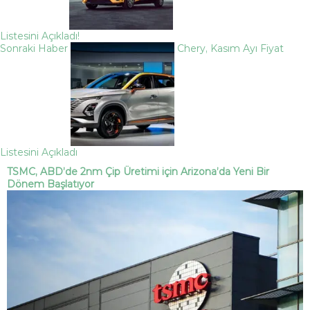
Listesini Açıkladı!
Sonraki Haber
Chery, Kasım Ayı Fiyat
Listesini Açıkladı
TSMC, ABD’de 2nm Çip Üretimi için Arizona’da Yeni Bir
Dönem Başlatıyor