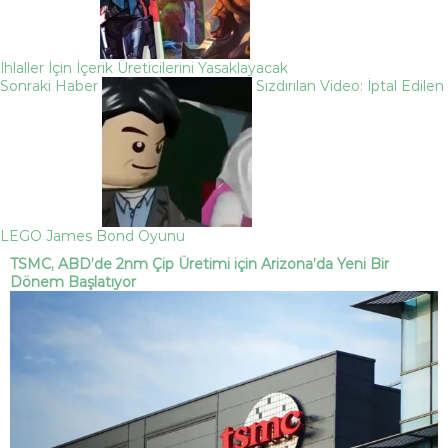
İhlaller İçin İçerik Üreticilerini Yasaklayacak
Sonraki Haber
Sızdırılan Video: İptal Edilen
LEGO James Bond Oyunu
TSMC, ABD’de 2nm Çip Üretimi için Arizona’da Yeni Bir
Dönem Başlatıyor