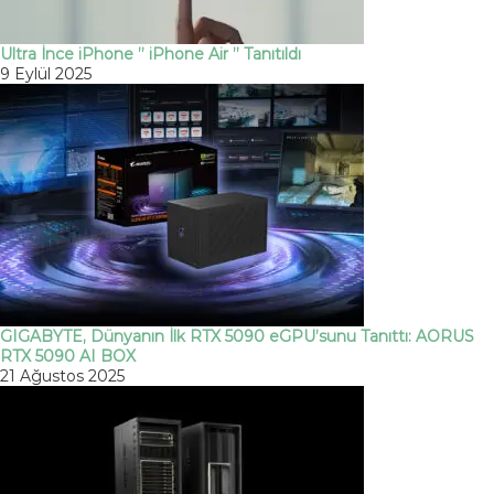
Ultra İnce iPhone ” iPhone Air ” Tanıtıldı
9 Eylül 2025
GIGABYTE, Dünyanın İlk RTX 5090 eGPU’sunu Tanıttı: AORUS
RTX 5090 AI BOX
21 Ağustos 2025