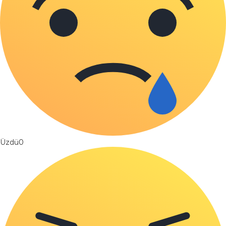
Üzdü
0