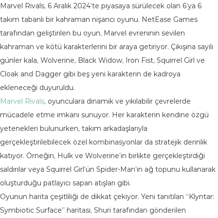
Marvel Rivals, 6 Aralık 2024’te piyasaya sürülecek olan 6’ya 6
takım tabanlı bir kahraman nişancı oyunu. NetEase Games
tarafından geliştirilen bu oyun, Marvel evreninin sevilen
kahraman ve kötü karakterlerini bir araya getiriyor. Çıkışına sayılı
günler kala, Wolverine, Black Widow, Iron Fist, Squirrel Girl ve
Cloak and Dagger gibi beş yeni karakterin de kadroya
ekleneceği duyuruldu.
Marvel Rivals
, oyunculara dinamik ve yıkılabilir çevrelerde
mücadele etme imkanı sunuyor. Her karakterin kendine özgü
yetenekleri bulunurken, takım arkadaşlarıyla
gerçekleştirilebilecek özel kombinasyonlar da stratejik derinlik
katıyor. Örneğin, Hulk ve Wolverine’in birlikte gerçekleştirdiği
saldırılar veya Squirrel Girl’ün Spider-Man’in ağ topunu kullanarak
oluşturduğu patlayıcı sapan atışları gibi.
Oyunun harita çeşitliliği de dikkat çekiyor. Yeni tanıtılan “Klyntar:
Symbiotic Surface” haritası, Shuri tarafından gönderilen