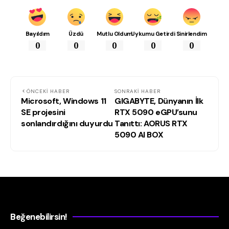
Bayıldım
Üzdü
Mutlu Oldum
Uykumu Getirdi
Sinirlendim
0
0
0
0
0
ÖNCEKI HABER
SONRAKI HABER
Microsoft, Windows 11
GIGABYTE, Dünyanın İlk
SE projesini
RTX 5090 eGPU’sunu
sonlandırdığını duyurdu
Tanıttı: AORUS RTX
5090 AI BOX
Beğenebilirsin!