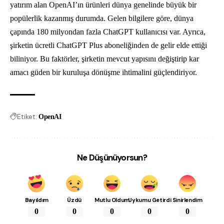
yatırım alan OpenAI’ın ürünleri dünya genelinde büyük bir
popülerlik kazanmış durumda. Gelen bilgilere göre, dünya
çapında 180 milyondan fazla ChatGPT kullanıcısı var. Ayrıca,
şirketin ücretli ChatGPT Plus aboneliğinden de gelir elde ettiği
biliniyor. Bu faktörler, şirketin mevcut yapısını değiştirip kar
amacı güden bir kuruluşa dönüşme ihtimalini güçlendiriyor.
Etiket:
OpenAI
Ne Düşünüyorsun?
Bayıldım
Üzdü
Mutlu Oldum
Uykumu Getirdi
Sinirlendim
0
0
0
0
0