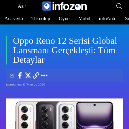
Aa
Anasayfa
Teknoloji
Oyun
Mobil
infoAuto
S
Oppo Reno 12 Serisi Global
Lansmanı Gerçekleşti: Tüm
Detaylar
Yayınlanma: 19 Temmuz 2025