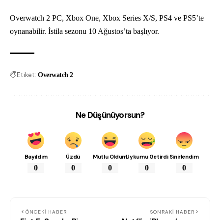
Overwatch 2 PC, Xbox One, Xbox Series X/S, PS4 ve PS5’te
oynanabilir. İstila sezonu 10 Ağustos’ta başlıyor.
Etiket:
Overwatch 2
Ne Düşünüyorsun?
Bayıldım
Üzdü
Mutlu Oldum
Uykumu Getirdi
Sinirlendim
0
0
0
0
0
ÖNCEKI HABER
SONRAKI HABER