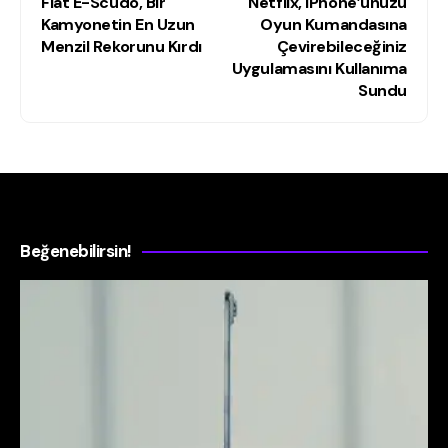
Fiat E-Scudo, Bir
Netflix, iPhone’unuzu
Kamyonetin En Uzun
Oyun Kumandasına
Menzil Rekorunu Kırdı
Çevirebileceğiniz
Uygulamasını Kullanıma
Sundu
Beğenebilirsin!