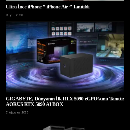
Ultra İnce iPhone ” iPhone Air ” Tanıtıldı
9 Eylül 2025
GIGABYTE, Dünyanın İlk RTX 5090 eGPU’sunu Tanıttı:
AORUS RTX 5090 AI BOX
21 Ağustos 2025