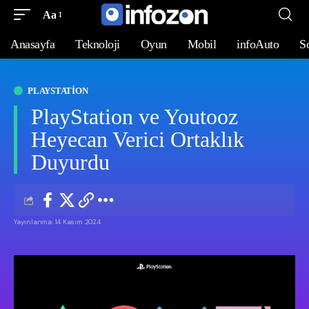
Aa
Anasayfa
Teknoloji
Oyun
Mobil
infoAuto
S
PLAYSTATION
PlayStation ve Youtooz
Heyecan Verici Ortaklık
Duyurdu
Yayınlanma: 14 Kasım 2024