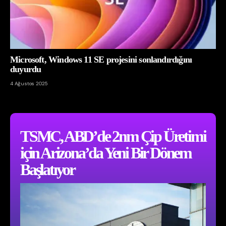
Microsoft, Windows 11 SE projesini sonlandırdığını
duyurdu
4 Ağustos 2025
TSMC, ABD’de 2nm Çip Üretimi
için Arizona’da Yeni Bir Dönem
Başlatıyor