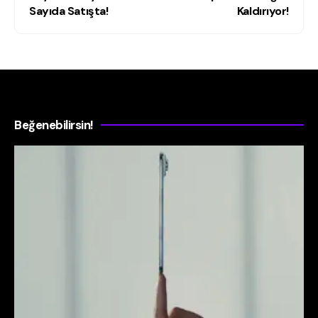
Sayıda Satışta!
Kaldırıyor!
Beğenebilirsin!