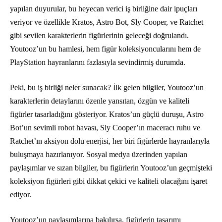
yapılan duyurular
, bu heyecan verici iş birliğine dair ipuçları
veriyor ve özellikle Kratos, Astro Bot, Sly Cooper, ve Ratchet
gibi sevilen karakterlerin figürlerinin geleceği doğrulandı.
Youtooz’un bu hamlesi, hem figür koleksiyoncularını hem de
PlayStation hayranlarını fazlasıyla sevindirmiş durumda.
Peki, bu iş birliği neler sunacak? İlk gelen bilgiler, Youtooz’un
karakterlerin detaylarını özenle yansıtan, özgün ve kaliteli
figürler tasarladığını gösteriyor. Kratos’un güçlü duruşu, Astro
Bot’un sevimli robot havası, Sly Cooper’ın maceracı ruhu ve
Ratchet’ın aksiyon dolu enerjisi, her biri figürlerde hayranlarıyla
buluşmaya hazırlanıyor. Sosyal medya üzerinden yapılan
paylaşımlar ve sızan bilgiler, bu figürlerin Youtooz’un geçmişteki
koleksiyon figürleri gibi dikkat çekici ve kaliteli olacağını işaret
ediyor.
Youtooz’un paylaşımlarına bakılırsa, figürlerin tasarımı