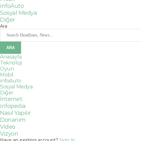
infoAuto
Sosyal Medya
Diğer
Ara
Anasayfa
Teknoloji
Oyun
Mobil
infoAuto
Sosyal Medya
Diğer
İnternet
infopedia
Nasıl Yapılır
Donanım
Video
Vizyon
Have an existing account?
Sign In