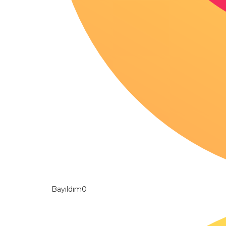
Bayıldım
0