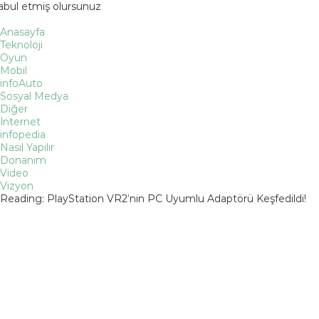
kabul etmiş olursunuz
Anasayfa
Teknoloji
Oyun
Mobil
infoAuto
Sosyal Medya
Diğer
İnternet
infopedia
Nasıl Yapılır
Donanım
Video
Vizyon
Reading:
PlayStation VR2’nin PC Uyumlu Adaptörü Keşfedildi!