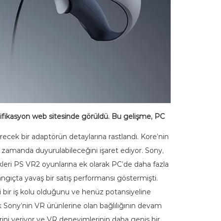
rtifikasyon web sitesinde görüldü. Bu gelişme, PC
ecek bir adaptörün detaylarına rastlandı. Kore’nin
n zamanda duyurulabileceğini işaret ediyor. Sony,
kleri PS VR2 oyunlarına ek olarak PC’de daha fazla
langıçta yavaş bir satış performansı göstermişti.
 bir iş kolu olduğunu ve henüz potansiyeline
k Sony’nin VR ürünlerine olan bağlılığının devam
lerini veriyor ve VR deneyimlerinin daha geniş bir