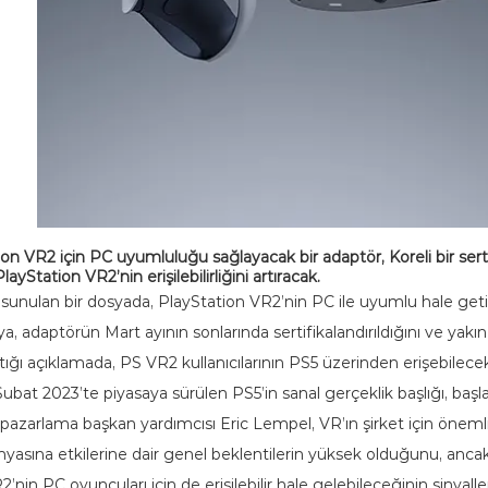
ation VR2 için PC uyumluluğu sağlayacak bir adaptör, Koreli bir se
yStation VR2’nin erişilebilirliğini artıracak.
unulan bir dosyada, PlayStation VR2’nin PC ile uyumlu hale getir
, adaptörün Mart ayının sonlarında sertifikalandırıldığını ve yakı
tığı açıklamada, PS VR2 kullanıcılarının PS5 üzerinden erişebilece
i. Şubat 2023’te piyasaya sürülen PS5’in sanal gerçeklik başlığı, baş
pazarlama başkan yardımcısı Eric Lempel, VR’ın şirket için önemli
nyasına etkilerine dair genel beklentilerin yüksek olduğunu, anca
R2’nin PC oyuncuları için de erişilebilir hale gelebileceğinin sinyal