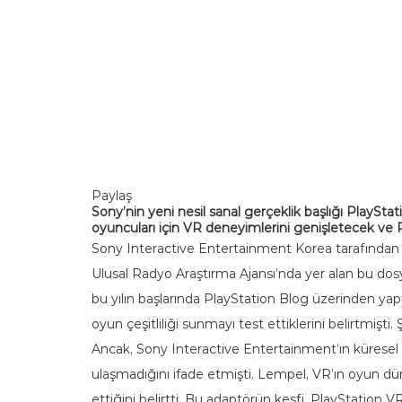
Paylaş
Sony’nin yeni nesil sanal gerçeklik başlığı PlaySt
oyuncuları için VR deneyimlerini genişletecek ve Pla
Sony Interactive Entertainment Korea tarafından s
Ulusal Radyo Araştırma Ajansı’nda yer alan bu dosya
bu yılın başlarında PlayStation Blog üzerinden yap
oyun çeşitliliği sunmayı test ettiklerini belirtmişt
Ancak, Sony Interactive Entertainment’ın küresel 
ulaşmadığını ifade etmişti. Lempel, VR’ın oyun dü
ettiğini belirtti. Bu adaptörün keşfi, PlayStation V