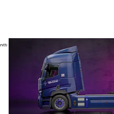
nıttı