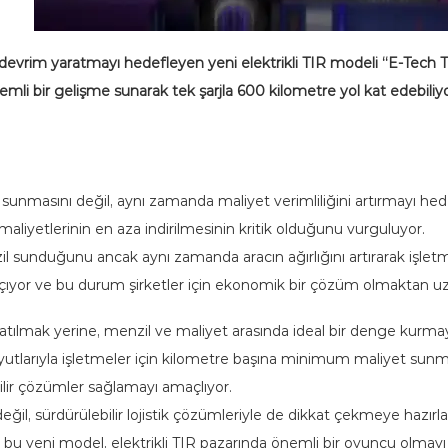
a devrim yaratmayı hedefleyen yeni elektrikli TIR modeli “E-Tech T
i bir gelişme sunarak tek şarjla 600 kilometre yol kat edebiliyor
sunmasını değil, aynı zamanda maliyet verimliliğini artırmayı hedefled
maliyetlerinin en aza indirilmesinin kritik olduğunu vurguluyor.
sunduğunu ancak aynı zamanda aracın ağırlığını artırarak işletme m
açıyor ve bu durum şirketler için ekonomik bir çözüm olmaktan uz
 katılmak yerine, menzil ve maliyet arasında ideal bir denge kurmayı 
boyutlarıyla işletmeler için kilometre başına minimum maliyet su
bilir çözümler sağlamayı amaçlıyor.
eğil, sürdürülebilir lojistik çözümleriyle de dikkat çekmeye haz
 bu yeni model, elektrikli TIR pazarında önemli bir oyuncu olmayı 