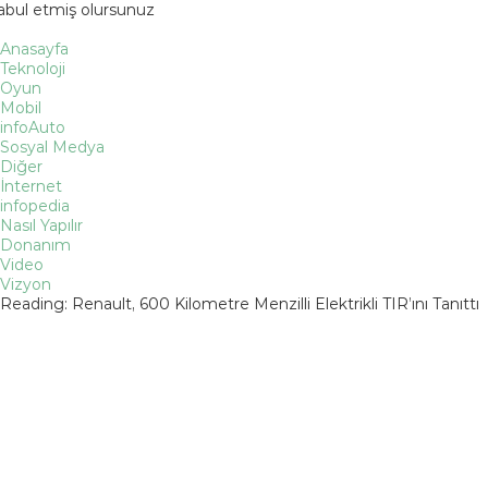
kabul etmiş olursunuz
Anasayfa
Teknoloji
Oyun
Mobil
infoAuto
Sosyal Medya
Diğer
İnternet
infopedia
Nasıl Yapılır
Donanım
Video
Vizyon
Reading:
Renault, 600 Kilometre Menzilli Elektrikli TIR’ını Tanıttı