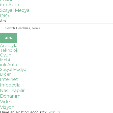
infoAuto
Sosyal Medya
Diğer
Ara
Anasayfa
Teknoloji
Oyun
Mobil
infoAuto
Sosyal Medya
Diğer
İnternet
infopedia
Nasıl Yapılır
Donanım
Video
Vizyon
Have an existing account?
Sign In