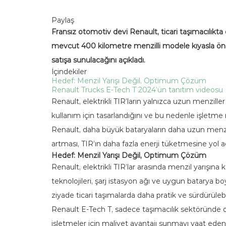
Paylaş
Fransız otomotiv devi Renault, ticari taşımacılıkt
mevcut 400 kilometre menzilli modele kıyasla öneml
satışa sunulacağını açıkladı.
İçindekiler
Hedef: Menzil Yarışı Değil, Optimum Çözüm
Renault Trucks E-Tech T 2024’ün tanıtım videosu
Renault, elektrikli TIR’ların yalnızca uzun menziller 
kullanım için tasarlandığını ve bu nedenle işletme 
Renault, daha büyük bataryaların daha uzun menzil 
artması, TIR’ın daha fazla enerji tüketmesine yol 
Hedef: Menzil Yarışı Değil, Optimum Çözüm
Renault, elektrikli TIR’lar arasında menzil yarışına
teknolojileri, şarj istasyon ağı ve uygun batarya 
ziyade ticari taşımalarda daha pratik ve sürdürüle
Renault E-Tech T, sadece taşımacılık sektöründe d
işletmeler için maliyet avantajı sunmayı vaat eden