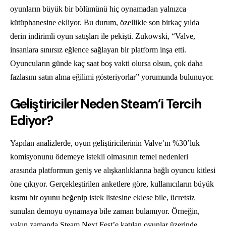
oyunların büyük bir bölümünü hiç oynamadan yalnızca
kütüphanesine ekliyor. Bu durum, özellikle son birkaç yılda
derin indirimli oyun satışları ile pekişti. Zukowski, “Valve,
insanlara sınırsız eğlence sağlayan bir platform inşa etti.
Oyuncuların günde kaç saat boş vakti olursa olsun, çok daha
fazlasını satın alma eğilimi gösteriyorlar” yorumunda bulunuyor.
Geliştiriciler Neden Steam’i Tercih
Ediyor?
Yapılan analizlerde, oyun geliştiricilerinin Valve’ın %30’luk
komisyonunu ödemeye istekli olmasının temel nedenleri
arasında platformun geniş ve alışkanlıklarına bağlı oyuncu kitlesi
öne çıkıyor. Gerçekleştirilen anketlere göre, kullanıcıların büyük
kısmı bir oyunu beğenip istek listesine eklese bile, ücretsiz
sunulan demoyu oynamaya bile zaman bulamıyor. Örneğin,
yakın zamanda Steam Next Fest’e katılan oyunlar üzerinde