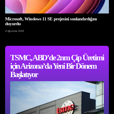
Microsoft, Windows 11 SE projesini sonlandırdığını
duyurdu
4 Ağustos 2025
TSMC, ABD’de 2nm Çip Üretimi
için Arizona’da Yeni Bir Dönem
Başlatıyor