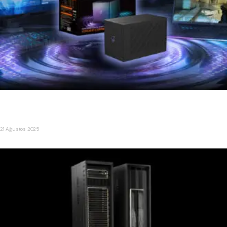
GIGABYTE, Dünyanın İlk RTX 5090 eGPU’sunu Tanıttı: AORUS
RTX 5090 AI BOX
21 Ağustos 2025