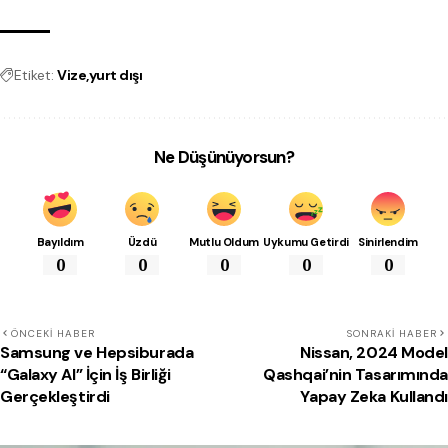
Etiket:
Vize
yurt dışı
Ne Düşünüyorsun?
Bayıldım
Üzdü
Mutlu Oldum
Uykumu Getirdi
Sinirlendim
0
0
0
0
0
ÖNCEKI HABER
SONRAKI HABER
Samsung ve Hepsiburada
Nissan, 2024 Model
“Galaxy AI” İçin İş Birliği
Qashqai’nin Tasarımında
Gerçekleştirdi
Yapay Zeka Kullandı
Beğenebilirsin!