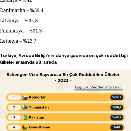
Danimarka – %39,4
Litvanya – %35,8
Finlandiya – %31,3
Letonya – %23,7
Türkiye, Avrupa Birliği’nin dünya çapında en çok reddettiği
ülkeler arasında 68. sırada