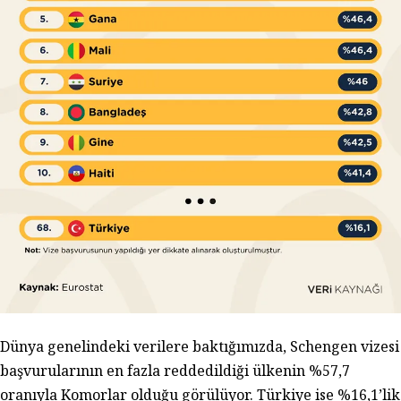
Dünya genelindeki verilere baktığımızda, Schengen vizesi
başvurularının en fazla reddedildiği ülkenin %57,7
oranıyla Komorlar olduğu görülüyor. Türkiye ise %16,1’lik