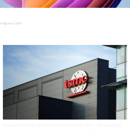
Microsoft, Windows 11 SE projesini sonlandırdığını duyurdu
4 Ağustos 2025
TSMC, ABD’de 2nm Çip Üretimi için Arizona’da Yeni Bir
Dönem Başlatıyor
Dünyanın en büyük çip üreticilerinden biri olan TSMC, ABD pazarında