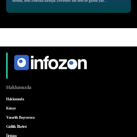
üretimi, hem Amerika Birleşik Devletleri’nin hem de global yarı…
Hakkımızda
Hakkımızda
Künye
Yazarlık Başvurusu
Gizlilik İlkeleri
İletişim