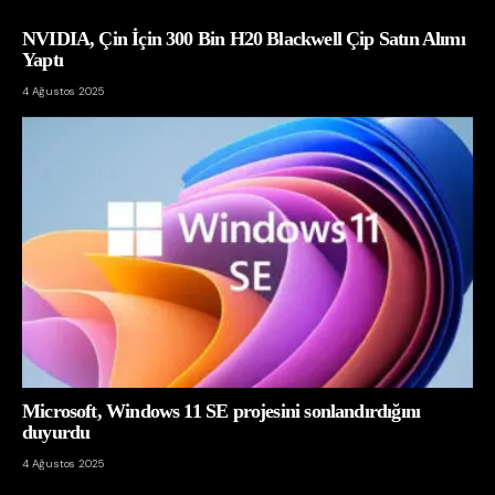
NVIDIA, Çin İçin 300 Bin H20 Blackwell Çip Satın Alımı
Yaptı
4 Ağustos 2025
Microsoft, Windows 11 SE projesini sonlandırdığını
duyurdu
4 Ağustos 2025