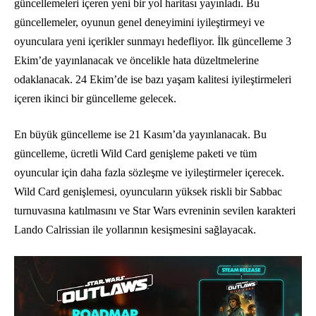
güncellemeleri içeren yeni bir
yol haritası
yayınladı. Bu
güncellemeler, oyunun genel deneyimini iyileştirmeyi ve
oyunculara yeni içerikler sunmayı hedefliyor. İlk güncelleme 3
Ekim’de yayınlanacak ve öncelikle hata düzeltmelerine
odaklanacak. 24 Ekim’de ise bazı yaşam kalitesi iyileştirmeleri
içeren ikinci bir güncelleme gelecek.
En büyük güncelleme ise 21 Kasım’da yayınlanacak. Bu
güncelleme, ücretli Wild Card genişleme paketi ve tüm
oyuncular için daha fazla sözleşme ve iyileştirmeler içerecek.
Wild Card genişlemesi, oyuncuların yüksek riskli bir Sabbac
turnuvasına katılmasını ve Star Wars evreninin sevilen karakteri
Lando Calrissian ile yollarının kesişmesini sağlayacak.