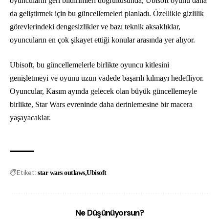
oyuncuların geri bildirimleri doğrultusunda, Ubisoft oyunu daha
da geliştirmek için bu güncellemeleri planladı. Özellikle gizlilik
görevlerindeki dengesizlikler ve bazı teknik aksaklıklar,
oyuncuların en çok şikayet ettiği konular arasında yer alıyor.
Ubisoft, bu güncellemelerle birlikte oyuncu kitlesini
genişletmeyi ve oyunu uzun vadede başarılı kılmayı hedefliyor.
Oyuncular, Kasım ayında gelecek olan büyük güncellemeyle
birlikte, Star Wars evreninde daha derinlemesine bir macera
yaşayacaklar.
Etiket:
star wars outlaws
Ubisoft
Ne Düşünüyorsun?