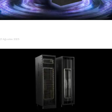
GIGABYTE, Dünyanın İlk RTX 5090 eGPU’sunu Tanıttı: AORUS
RTX 5090 AI BOX
21 Ağustos 2025