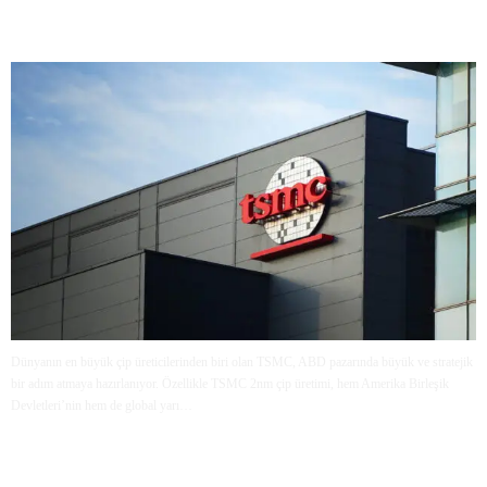
TSMC, ABD’de 2nm Çip Üretimi için Arizona’da Yeni Bir
Dönem Başlatıyor
Dünyanın en büyük çip üreticilerinden biri olan TSMC, ABD pazarında büyük ve stratejik
bir adım atmaya hazırlanıyor. Özellikle TSMC 2nm çip üretimi, hem Amerika Birleşik
Devletleri’nin hem de global yarı…