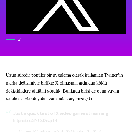
X
Uzun süredir popüler bir uygulama olarak kullanılan Twitter’ın
marka değişimiyle birlikte X olmasının ardından köklü
değişikliklere gittiğini gördük. Bunlarda birisi de oyun yayını
yapılması olarak yakın zamanda karşımıza çıktı.
Just a quick test of X video game streaming
https://t.co/5NCsDczpT4
— Gamer (@cyb3rgam3r420)
October 2, 2023