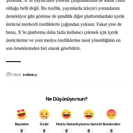
Şimdilik, X’in yayıncılara yönelik çalışmalarında ne kadar ciddi
olduğu belli değil. Bu özellik, yayınlarda izleyici yorumlarını
destekliyor gibi görünse de şimdilik diğer platformlardaki içerik
üreticisi merkezli özelliklerin çoğundan yoksun. Fakat yine de
bunu, X’in platforma daha fazla kullanıcı çekmek için içerik
üreticilerine ve yeni medya özelliklerine nasıl yöneldiğinin en
son örneklerinden biri olarak görebiliriz.
Etiket:
twitter
x
Ne Düşünüyorsun?
Bayıldım
Üzdü
Mutlu Oldum
Uykumu Getirdi
Sinirlendim
0
0
0
0
0