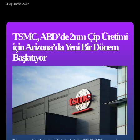
4 Ağustos 2025
TSMC, ABD’de 2nm Çip Üretimi
için Arizona’da Yeni Bir Dönem
Başlatıyor