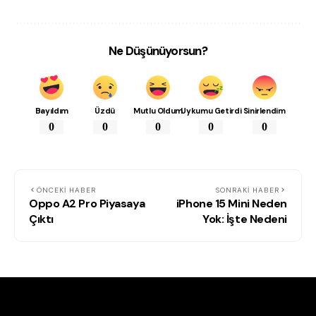
Ne Düşünüyorsun?
Bayıldım
Üzdü
Mutlu Oldum
Uykumu Getirdi
Sinirlendim
0
0
0
0
0
ÖNCEKI HABER
SONRAKI HABER
Oppo A2 Pro Piyasaya
iPhone 15 Mini Neden
Çıktı
Yok: İşte Nedeni