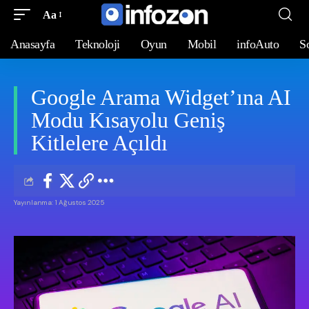
Aa
Anasayfa
Teknoloji
Oyun
Mobil
infoAuto
S
Google Arama Widget’ına AI
Modu Kısayolu Geniş
Kitlelere Açıldı
Yayınlanma: 1 Ağustos 2025