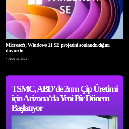
Microsoft, Windows 11 SE projesini sonlandırdığını
duyurdu
4 Ağustos 2025
TSMC, ABD’de 2nm Çip Üretimi
için Arizona’da Yeni Bir Dönem
Başlatıyor