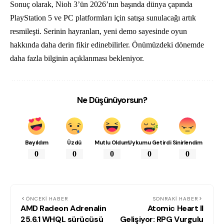
Sonuç olarak, Nioh 3’ün 2026’nın başında dünya çapında
PlayStation 5 ve PC platformları için satışa sunulacağı artık
resmileşti. Serinin hayranları, yeni demo sayesinde oyun
hakkında daha derin fikir edinebilirler. Önümüzdeki dönemde
daha fazla bilginin açıklanması bekleniyor.
Ne Düşünüyorsun?
Bayıldım
Üzdü
Mutlu Oldum
Uykumu Getirdi
Sinirlendim
0
0
0
0
0
ÖNCEKI HABER
SONRAKI HABER
AMD Radeon Adrenalin
Atomic Heart II
25.6.1 WHQL sürücüsü
Gelişiyor: RPG Vurgulu