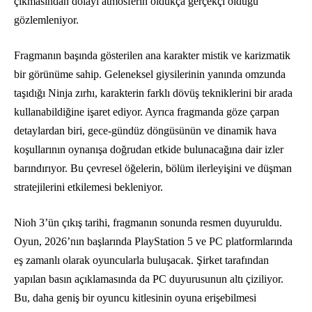
çıkmasından dolayı atmosferin oldukça gerçekçi olduğu
gözlemleniyor.
Fragmanın başında gösterilen ana karakter mistik ve karizmatik
bir görünüme sahip. Geleneksel giysilerinin yanında omzunda
taşıdığı Ninja zırhı, karakterin farklı dövüş tekniklerini bir arada
kullanabildiğine işaret ediyor. Ayrıca fragmanda göze çarpan
detaylardan biri, gece-gündüz döngüsünün ve dinamik hava
koşullarının oynanışa doğrudan etkide bulunacağına dair izler
barındırıyor. Bu çevresel öğelerin, bölüm ilerleyişini ve düşman
stratejilerini etkilemesi bekleniyor.
Nioh 3’ün çıkış tarihi, fragmanın sonunda resmen duyuruldu.
Oyun, 2026’nın başlarında PlayStation 5 ve PC platformlarında
eş zamanlı olarak oyuncularla buluşacak. Şirket tarafından
yapılan basın açıklamasında da PC duyurusunun altı çiziliyor.
Bu, daha geniş bir oyuncu kitlesinin oyuna erişebilmesi