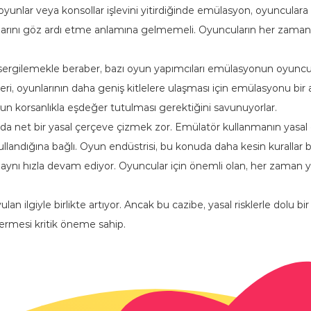
l oyunlar veya konsollar işlevini yitirdiğinde emülasyon, oyunculara
arını göz ardı etme anlamına gelmemeli. Oyuncuların her zaman e
ş sergilemekle beraber, bazı oyun yapımcıları emülasyonun oyun
ileri, oyunlarının daha geniş kitlelere ulaşması için emülasyonu bi
n korsanlıkla eşdeğer tutulması gerektiğini savunuyorlar.
a net bir yasal çerçeve çizmek zor. Emülatör kullanmanın yasal 
andığına bağlı. Oyun endüstrisi, bu konuda daha kesin kurallar beli
aynı hızla devam ediyor. Oyuncular için önemli olan, her zaman y
an ilgiyle birlikte artıyor. Ancak bu cazibe, yasal risklerle dolu bi
termesi kritik öneme sahip.