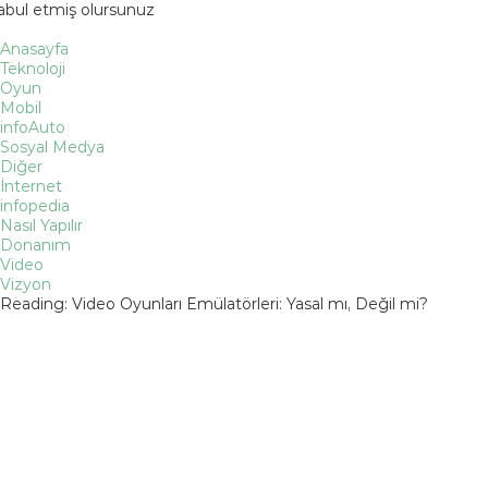
kabul etmiş olursunuz
Anasayfa
Teknoloji
Oyun
Mobil
infoAuto
Sosyal Medya
Diğer
İnternet
infopedia
Nasıl Yapılır
Donanım
Video
Vizyon
Reading:
Video Oyunları Emülatörleri: Yasal mı, Değil mi?