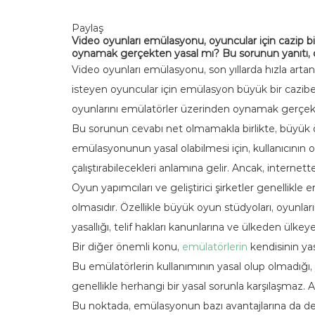
Paylaş
Video oyunları emülasyonu, oyuncular için cazip b
oynamak gerçekten yasal mı? Bu sorunun yanıtı, oyu
Video oyunları emülasyonu, son yıllarda hızla art
isteyen oyuncular için emülasyon büyük bir cazibe t
oyunlarını emülatörler üzerinden oynamak gerçek
Bu sorunun cevabı net olmamakla birlikte, büyük öl
emülasyonunun yasal olabilmesi için, kullanıcının o
çalıştırabilecekleri anlamına gelir. Ancak, internet
Oyun yapımcıları ve geliştirici şirketler genellikl
olmasıdır. Özellikle büyük oyun stüdyoları, oyunlar
yasallığı, telif hakları kanunlarına ve ülkeden ülk
Bir diğer önemli konu,
emülatörlerin
kendisinin yas
Bu emülatörlerin kullanımının yasal olup olmadığı, yi
genellikle herhangi bir yasal sorunla karşılaşmaz. An
Bu noktada, emülasyonun bazı avantajlarına da de