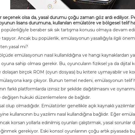
ir seçenek olsa da, yasal durumu çoğu zaman göz ardı ediliyor. Pe
nun lisans durumuna, kullanılan emülatöre ve bölgesel telif hakla
an popülerliğiyle beraber sık sık tartışma konusu olmaya devam ed
aşıyor. Ancak bu popülerlik, emülasyonun yasallığıyla ilgili önemli
ten yasal mı?
çüde emülasyonun nasıl kullanıldığına ve hangi kaynaklardan yarar
 oyuna sahip olması gerekir. Bu, oyuncuların fiziksel ya da dijital 
te dolaşan birçok ROM (oyun dosyası) bu kritere uymayabilir ve kors
e emülasyona karşı çıkıyor. Bunun temel nedeni, emülasyonun telif h
ının farklı platformlarda izinsiz bir şekilde dağıtılmasını ve oynan
eye değişen hukuki düzenlemelere de bağlıdır.
al olup olmadığıdır. Emülatörler genellikle açık kaynaklı yazılımlar o
ne kullanıcının bu yazılımı nasıl kullandığına bağlıdır. Eğer emülatö
cak korsan yollarla edinilmiş oyunları çalıştırmak, yasal sorunlar d
ğinmek gerekiyor. Eski konsol oyunlarının çoğu artık piyasada b