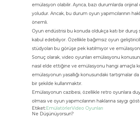
emülasyon olabilir. Ayrıca, bazı durumlarda orijina
yoludur. Ancak, bu durum oyun yapımcılarının hakl
önemli.
Oyun endüstrisi bu konuda oldukça katı bir duru
kabul edebiliyor. Özellikle bağımsız oyun geliştiric
stüdyoları bu görüşe pek katılmıyor ve emülasyonu
Sonuç olarak, video oyunları emülasyonu konusund
nasıl elde ettiğine ve emülasyonu hangi amaçla kull
emülasyonun yasallığı konusundaki tartışmalar da 
bir şekilde kullanmaktır.
Emülasyonun cazibesi, özellikle retro oyunlara duyul
olması ve oyun yapımcılarının haklarına saygı gös
Etiket:
Emülatörler
Video Oyunları
Ne Düşünüyorsun?