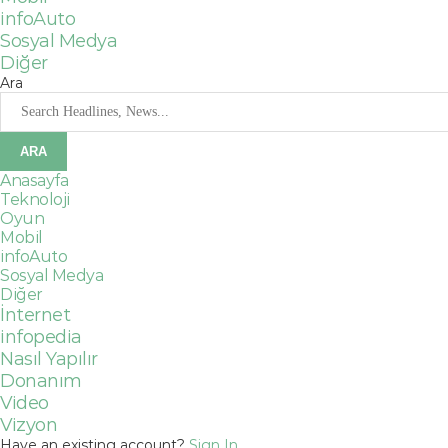
infoAuto
Sosyal Medya
Diğer
Ara
Anasayfa
Teknoloji
Oyun
Mobil
infoAuto
Sosyal Medya
Diğer
İnternet
infopedia
Nasıl Yapılır
Donanım
Video
Vizyon
Have an existing account?
Sign In