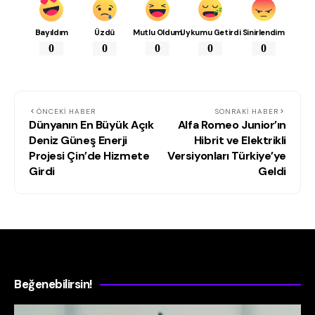
Bayıldım
Üzdü
Mutlu Oldum
Uykumu Getirdi
Sinirlendim
0
0
0
0
0
ÖNCEKI HABER
SONRAKI HABER
Dünyanın En Büyük Açık
Alfa Romeo Junior’ın
Deniz Güneş Enerji
Hibrit ve Elektrikli
Projesi Çin’de Hizmete
Versiyonları Türkiye’ye
Girdi
Geldi
Beğenebilirsin!