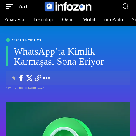
Aa
Anasayfa
Teknoloji
Oyun
Mobil
infoAuto
S
SOSYAL MEDYA
WhatsApp’ta Kimlik
Karmaşası Sona Eriyor
Yayınlanma: 18 Kasım 2024