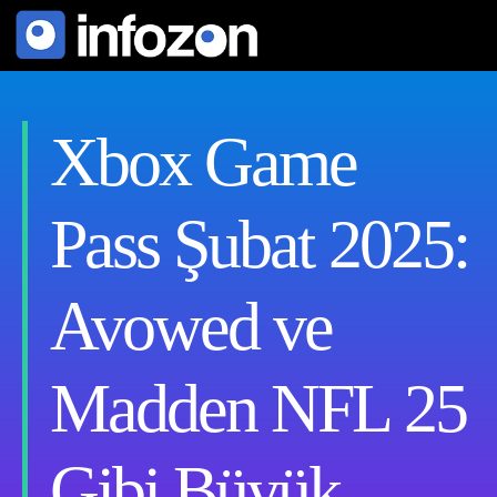
Xbox Game
Pass Şubat 2025:
Avowed ve
Madden NFL 25
Gibi Büyük