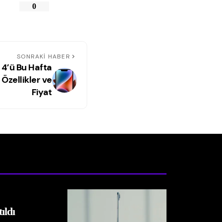
0
SONRAKI HABER
 4’ü Bu Hafta
 Özellikler ve
Fiyat
ıldı