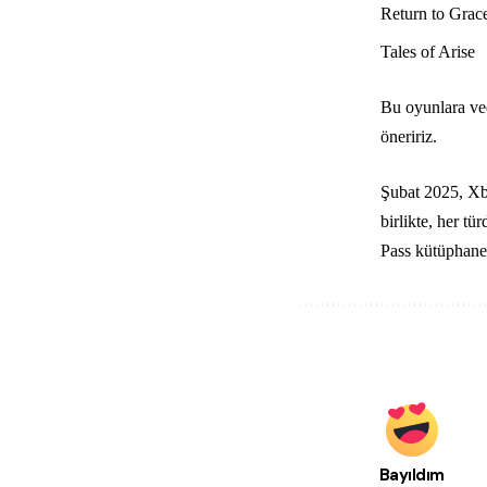
Return to Grac
Tales of Arise
Bu oyunlara ved
öneririz.
Şubat 2025, Xbo
birlikte, her t
Pass kütüphanes
Bayıldım