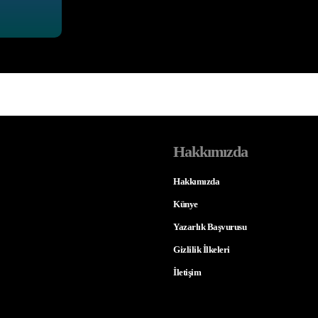
Hakkımızda
Hakkımızda
Künye
Yazarlık Başvurusu
Gizlilik İlkeleri
İletişim