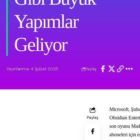
Yapımlar
Geliyor
Yayınlanma: 4 Şubat 2025
Paylaş
Microsoft, Şub
Paylaş
Obsidian Enter
son oyunu Madd
aboneleri için er