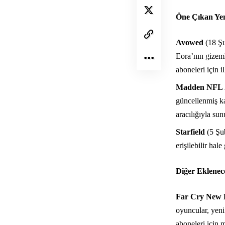
Öne Çıkan Yen
Avowed
(18 Şu
Eora’nın gizem
aboneleri için i
Madden NFL 
güncellenmiş k
aracılığıyla sun
Starfield
(5 Şub
erişilebilir hal
Diğer Eklenec
Far Cry New
oyuncular, yen
aboneleri için 