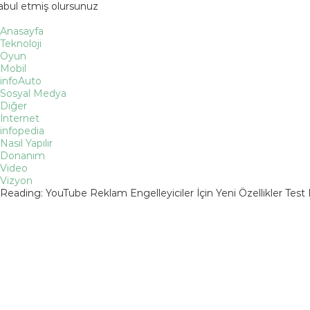
kabul etmiş olursunuz
Anasayfa
Teknoloji
Oyun
Mobil
infoAuto
Sosyal Medya
Diğer
İnternet
infopedia
Nasıl Yapılır
Donanım
Video
Vizyon
Reading:
YouTube Reklam Engelleyiciler İçin Yeni Özellikler Test