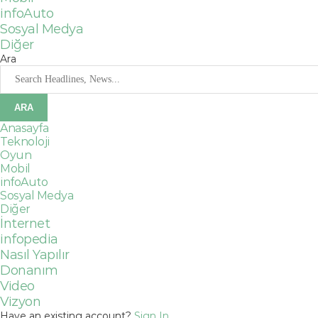
infoAuto
Sosyal Medya
Diğer
Ara
Anasayfa
Teknoloji
Oyun
Mobil
infoAuto
Sosyal Medya
Diğer
İnternet
infopedia
Nasıl Yapılır
Donanım
Video
Vizyon
Have an existing account?
Sign In