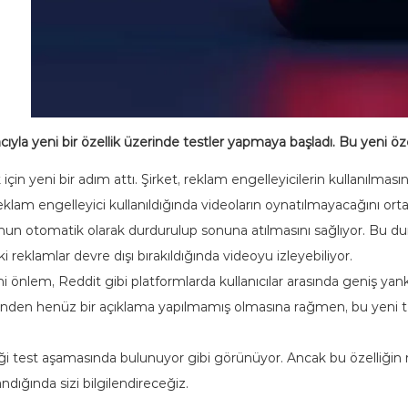
la yeni bir özellik üzerinde testler yapmaya başladı. Bu yeni özell
n yeni bir adım attı. Şirket, reklam engelleyicilerin kullanılmasın
 reklam engelleyici kullanıldığında videoların oynatılmayacağını or
onun otomatik olarak durdurulup sonuna atılmasını sağlıyor. Bu du
 reklamlar devre dışı bırakıldığında videoyu izleyebiliyor.
i önlem, Reddit gibi platformlarda kullanıcılar arasında geniş yan
nden henüz bir açıklama yapılmamış olmasına rağmen, bu yeni ted
ği test aşamasında bulunuyor gibi görünüyor. Ancak bu özelliğin 
ığında sizi bilgilendireceğiz.