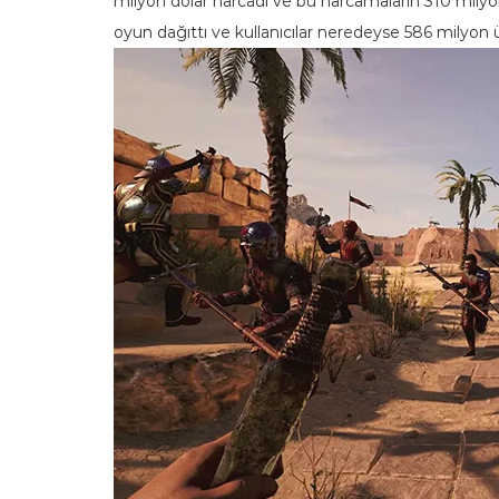
milyon dolar harcadı ve bu harcamaların 310 milyon
oyun dağıttı ve kullanıcılar neredeyse 586 milyon ü