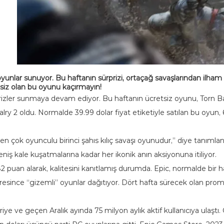
yunlar sunuyor. Bu haftanın sürprizi, ortaçağ savaşlarından ilham
tsiz olan bu oyunu kaçırmayın!
izler sunmaya devam ediyor. Bu haftanın ücretsiz oyunu, Torn Ban
alry 2 oldu. Normalde 39.99 dolar fiyat etiketiyle satılan bu oyun,
nen çok oyunculu birinci şahıs kılıç savaşı oyunudur,” diye tanıml
 geniş kale kuşatmalarına kadar her ikonik anın aksiyonuna itiliyor.
2 puan alarak, kalitesini kanıtlamış durumda. Epic, normalde bir 
esince “gizemli” oyunlar dağıtıyor. Dört hafta sürecek olan prom
e ve geçen Aralık ayında 75 milyon aylık aktif kullanıcıya ulaşt