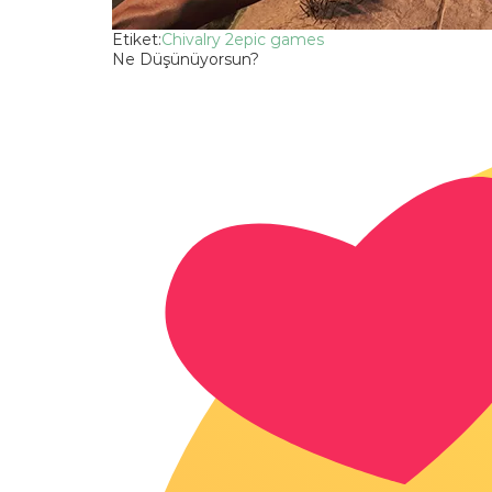
Etiket:
Chivalry 2
epic games
Ne Düşünüyorsun?