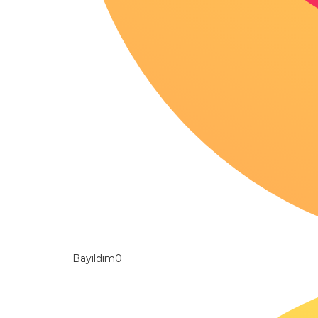
Bayıldım
0