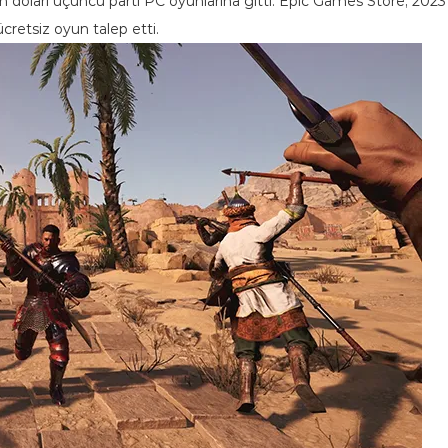
 doları üçüncü parti PC oyunlarına gitti. Epic Games Store, 2023
cretsiz oyun talep etti.