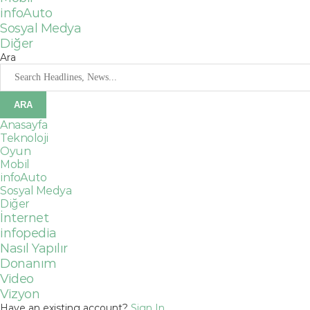
infoAuto
Sosyal Medya
Diğer
Ara
Anasayfa
Teknoloji
Oyun
Mobil
infoAuto
Sosyal Medya
Diğer
İnternet
infopedia
Nasıl Yapılır
Donanım
Video
Vizyon
Have an existing account?
Sign In