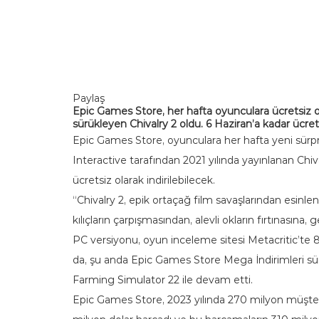
Paylaş
Epic Games Store, her hafta oyunculara ücretsiz o
sürükleyen Chivalry 2 oldu. 6 Haziran’a kadar ücre
Epic Games Store, oyunculara her hafta yeni sürpr
Interactive tarafından 2021 yılında yayınlanan Chiv
ücretsiz olarak indirilebilecek.
“Chivalry 2, epik ortaçağ film savaşlarından esinle
kılıçların çarpışmasından, alevli okların fırtınasına,
PC versiyonu, oyun inceleme sitesi Metacritic’te 8
da, şu anda Epic Games Store Mega İndirimleri sür
Farming Simulator 22 ile devam etti.
Epic Games Store, 2023 yılında 270 milyon müşteriy