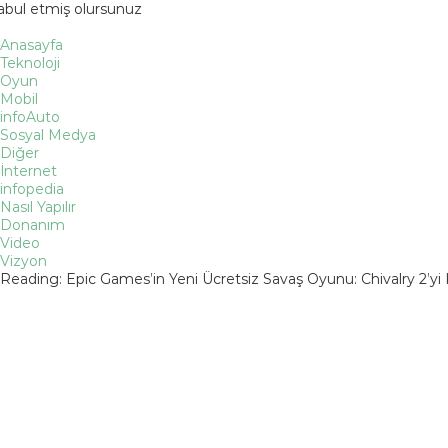
kabul etmiş olursunuz
Anasayfa
Teknoloji
Oyun
Mobil
infoAuto
Sosyal Medya
Diğer
İnternet
infopedia
Nasıl Yapılır
Donanım
Video
Vizyon
Reading:
Epic Games’in Yeni Ücretsiz Savaş Oyunu: Chivalry 2’yi