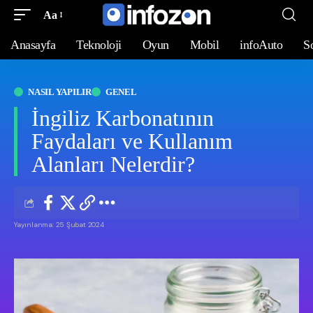
Aa
Anasayfa
Teknoloji
Oyun
Mobil
infoAuto
S
NASIL YAPILIR
GENEL
İngiliz Karbonatının
Faydaları ve Kullanım
Alanları Nelerdir?
Yayınlanma: 25 Şubat 2024