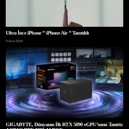
Ultra İnce iPhone ” iPhone Air ” Tanıtıldı
9 Eylül 2025
GIGABYTE, Dünyanın İlk RTX 5090 eGPU’sunu Tanıttı: