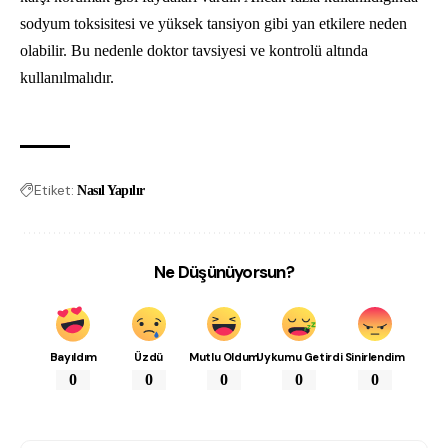
sodyum toksisitesi ve yüksek tansiyon gibi yan etkilere neden
olabilir. Bu nedenle doktor tavsiyesi ve kontrolü altında
kullanılmalıdır.
Etiket:
Nasıl Yapılır
Ne Düşünüyorsun?
Bayıldım
Üzdü
Mutlu Oldum
Uykumu Getirdi
Sinirlendim
0
0
0
0
0