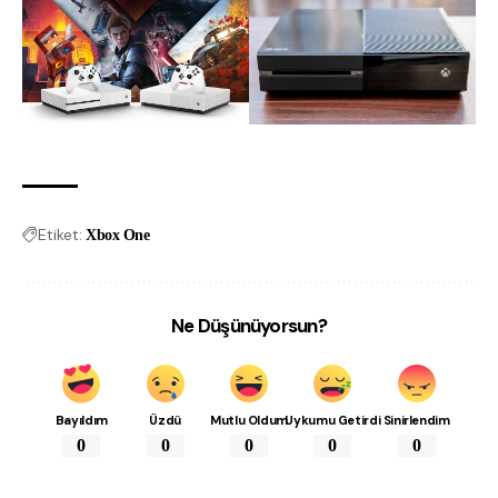
Etiket:
Xbox One
Ne Düşünüyorsun?
Bayıldım
Üzdü
Mutlu Oldum
Uykumu Getirdi
Sinirlendim
0
0
0
0
0