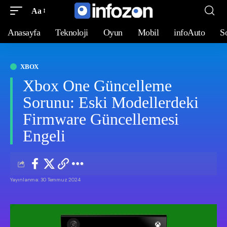
Aa
Anasayfa
Teknoloji
Oyun
Mobil
infoAuto
S
XBOX
Xbox One Güncelleme
Sorunu: Eski Modellerdeki
Firmware Güncellemesi
Engeli
Yayınlanma: 30 Temmuz 2024