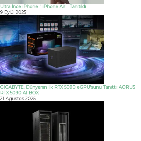
Ultra İnce iPhone ” iPhone Air ” Tanıtıldı
9 Eylül 2025
GIGABYTE, Dünyanın İlk RTX 5090 eGPU’sunu Tanıttı: AORUS
RTX 5090 AI BOX
21 Ağustos 2025