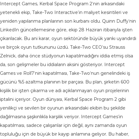
Intercept Games, Kerbal Space Program 2’nin arkasındaki
yetenekli ekip, Take-Two Interactive’in maliyet kesintileri ve
yeniden yapılanma planlarının son kurbanı oldu. Quinn Duffy’nin
LinkedIn güncellemesine göre, ekip 28 Haziran itibarıyla işten
çıkarılacak. Bu ani karar, oyun sektöründe büyük yankı uyandırdı
ve birçok oyun tutkununu üzdü. Take-Two CEO’su Strauss
Zelnick, daha önce stüdyonun kapatılmadığını iddia etmiş olsa
da, son gelişmeler bu iddiaların aksini gösteriyor. Intercept
Games ve Roll7’nin kapatılması, Take-Two’nun genelindeki iş
gücünü %5 azaltma planının bir parçası. Bu plan, şirketin 600
kişilik bir işten çıkarma ve adı açıklanmayan oyun projelerinin
iptalini içeriyor. Oyun dünyası, Kerbal Space Program 2 gibi
yenilikçi ve sevilen bir oyunun arkasındaki ekibin bu şekilde
dağılmasına şaşkınlıkla karşılık veriyor. Intercept Games’in
kapatılması, sadece çalışanlar için değil, aynı zamanda oyun
topluluğu için de büyük bir kayıp anlamına geliyor. Bu haber,