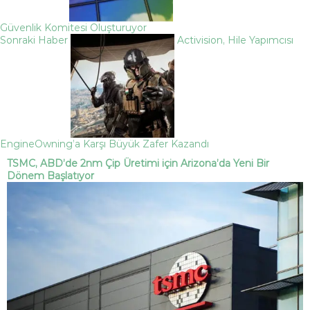
Güvenlik Komitesi Oluşturuyor
Sonraki Haber
Activision, Hile Yapımcısı
EngineOwning’a Karşı Büyük Zafer Kazandı
TSMC, ABD’de 2nm Çip Üretimi için Arizona’da Yeni Bir
Dönem Başlatıyor