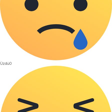
Üzdü
0