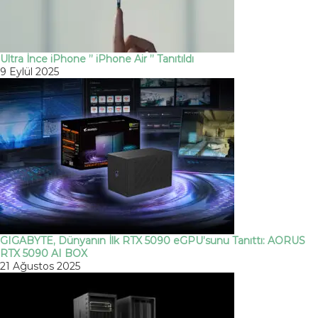
Ultra İnce iPhone ” iPhone Air ” Tanıtıldı
9 Eylül 2025
GIGABYTE, Dünyanın İlk RTX 5090 eGPU’sunu Tanıttı: AORUS
RTX 5090 AI BOX
21 Ağustos 2025