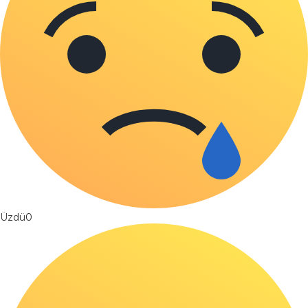
Üzdü
0