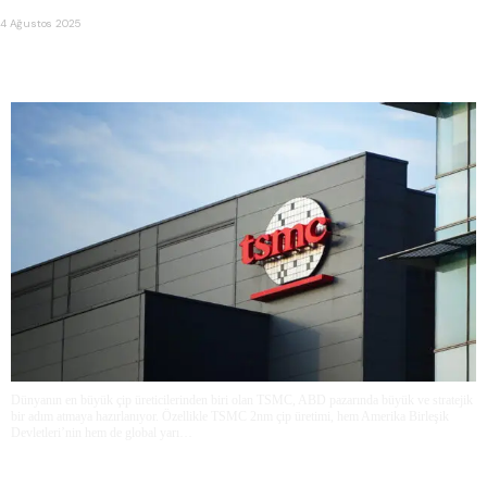
4 Ağustos 2025
TSMC, ABD’de 2nm Çip Üretimi için Arizona’da Yeni Bir
Dönem Başlatıyor
Dünyanın en büyük çip üreticilerinden biri olan TSMC, ABD pazarında büyük ve stratejik
bir adım atmaya hazırlanıyor. Özellikle TSMC 2nm çip üretimi, hem Amerika Birleşik
Devletleri’nin hem de global yarı…