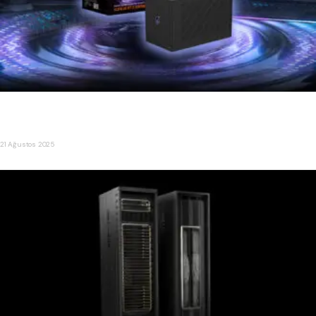
GIGABYTE, Dünyanın İlk RTX 5090 eGPU’sunu Tanıttı: AORUS
RTX 5090 AI BOX
21 Ağustos 2025