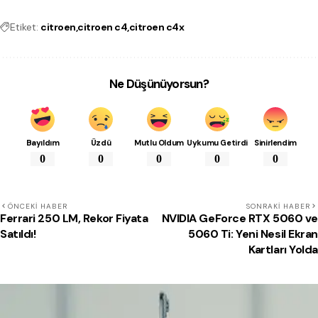
Etiket:
citroen
citroen c4
citroen c4x
Ne Düşünüyorsun?
Bayıldım
Üzdü
Mutlu Oldum
Uykumu Getirdi
Sinirlendim
0
0
0
0
0
ÖNCEKI HABER
SONRAKI HABER
Ferrari 250 LM, Rekor Fiyata
NVIDIA GeForce RTX 5060 ve
Satıldı!
5060 Ti: Yeni Nesil Ekran
Kartları Yolda
Beğenebilirsin!