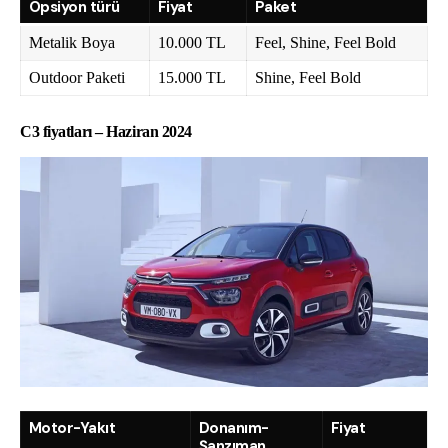
Opsiyon türü
Fiyat
Paket
Metalik Boya
10.000 TL
Feel, Shine, Feel Bold
Outdoor Paketi
15.000 TL
Shine, Feel Bold
C3 fiyatları – Haziran 2024
Motor-Yakıt
Donanım-
Fiyat
Şanzıman