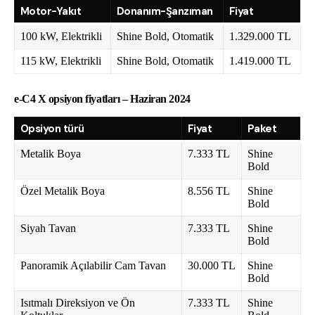
Motor-Yakıt
Donanım-Şanzıman
Fiyat
100 kW, Elektrikli
Shine Bold, Otomatik
1.329.000 TL
115 kW, Elektrikli
Shine Bold, Otomatik
1.419.000 TL
e-C4 X opsiyon fiyatları – Haziran 2024
Opsiyon türü
Fiyat
Paket
Metalik Boya
7.333 TL
Shine
Bold
Özel Metalik Boya
8.556 TL
Shine
Bold
Siyah Tavan
7.333 TL
Shine
Bold
Panoramik Açılabilir Cam Tavan
30.000 TL
Shine
Bold
Isıtmalı Direksiyon ve Ön
7.333 TL
Shine