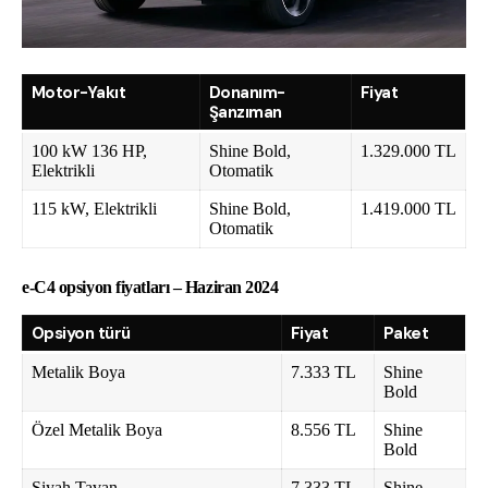
Motor-Yakıt
Donanım-
Fiyat
Şanzıman
100 kW 136 HP,
Shine Bold,
1.329.000 TL
Elektrikli
Otomatik
115 kW, Elektrikli
Shine Bold,
1.419.000 TL
Otomatik
e-C4 opsiyon fiyatları – Haziran 2024
Opsiyon türü
Fiyat
Paket
Metalik Boya
7.333 TL
Shine
Bold
Özel Metalik Boya
8.556 TL
Shine
Bold
Siyah Tavan
7.333 TL
Shine