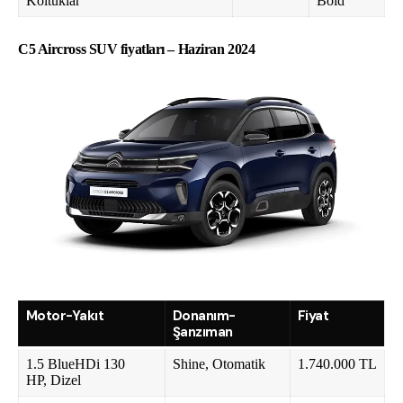
Koltuklar
Bold
C5 Aircross SUV fiyatları – Haziran 2024
Motor-Yakıt
Donanım-
Fiyat
Şanzıman
1.5 BlueHDi 130
Shine, Otomatik
1.740.000 TL
HP, Dizel