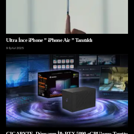
Ultra İnce iPhone ” iPhone Air ” Tanıtıldı
9 Eylül 2025
GIGABYTE, Dünyanın İlk RTX 5090 eGPU’sunu Tanıttı: