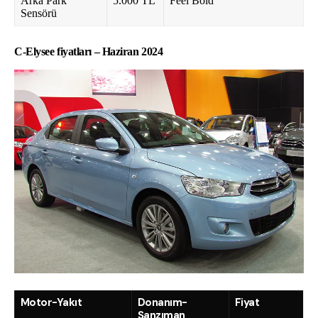
Arka Park
5.000 TL
Feel Bold
Sensörü
C-Elysee fiyatları – Haziran 2024
Motor-Yakıt
Donanım-
Fiyat
Şanzıman