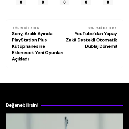
0
0
0
0
0
ÖNCEKI HABER
SONRAKI HABER
Sony, Aralık Ayında
YouTube’dan Yapay
PlayStation Plus
Zekâ Destekli Otomatik
Kütüphanesine
Dublaj Dönemi!
Eklenecek Yeni Oyunları
Açıkladı
Beğenebilirsin!